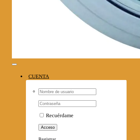
Toggle
Navigation
CUENTA
Username:
Contraseña
Recuérdame
Registrar