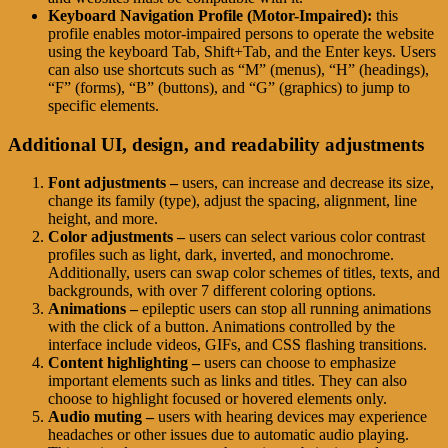
Keyboard Navigation Profile (Motor-Impaired):
this
profile enables motor-impaired persons to operate the website
using the keyboard Tab, Shift+Tab, and the Enter keys. Users
can also use shortcuts such as “M” (menus), “H” (headings),
“F” (forms), “B” (buttons), and “G” (graphics) to jump to
specific elements.
Additional UI, design, and readability adjustments
Font adjustments –
users, can increase and decrease its size,
change its family (type), adjust the spacing, alignment, line
height, and more.
Color adjustments –
users can select various color contrast
profiles such as light, dark, inverted, and monochrome.
Additionally, users can swap color schemes of titles, texts, and
backgrounds, with over 7 different coloring options.
Animations –
epileptic users can stop all running animations
with the click of a button. Animations controlled by the
interface include videos, GIFs, and CSS flashing transitions.
Content highlighting –
users can choose to emphasize
important elements such as links and titles. They can also
choose to highlight focused or hovered elements only.
Audio muting –
users with hearing devices may experience
headaches or other issues due to automatic audio playing.