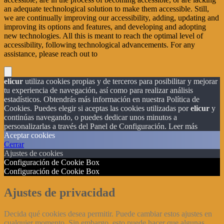
an adequate technological solution to make them accessible. Still,
we are continually improving our accessibility, adding, updating and
improving its options and features, and developing and adopting
new technologies. All this is meant to reach the optimal level of
accessibility, following technological advancements. For any
assistance, please reach out to
elicur
utiliza cookies propias y de terceros para posibilitar y mejorar
tu experiencia de navegación, así como para realizar análisis
estadísticos. Obtendrás más información en nuestra Política de
Cookies. Puedes elegir si aceptas las cookies utilizadas por
elicur
y
continúas navegando, o puedes dedicar unos minutos a
personalizarlas a través del
Panel de Configuración.
Leer más
Aceptar cookies
Cerrar
Ajustes de cookies
Configuración de Cookie Box
Configuración de Cookie Box
Ajustes de privacidad
Decida qué cookies desea permitir. Puede cambiar estos ajustes en
cualquier momento. Sin embargo, esto puede hacer que algunas