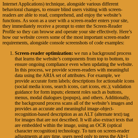
Internet Applications) technique, alongside various different
behavioral changes, to ensure blind users visiting with screen-
readers are able to read, comprehend, and enjoy the website’s
functions. As soon as a user with a screen-reader enters your site,
they immediately receive a prompt to enter the Screen-Reader
Profile so they can browse and operate your site effectively. Here’s
how our website covers some of the most important screen-reader
requirements, alongside console screenshots of code examples:
Screen-reader optimization:
we run a background process
that learns the website’s components from top to bottom, to
ensure ongoing compliance even when updating the website.
In this process, we provide screen-readers with meaningful
data using the ARIA set of attributes. For example, we
provide accurate form labels; descriptions for actionable icons
(social media icons, search icons, cart icons, etc.); validation
guidance for form inputs; element roles such as buttons,
menus, modal dialogues (popups), and others. Additionally,
the background process scans all of the website’s images and
provides an accurate and meaningful image-object-
recognition-based description as an ALT (alternate text) tag
for images that are not described. It will also extract texts that
are embedded within the image, using an OCR (optical
character recognition) technology. To turn on screen-reader
adjustments at any time, users need only to press the Alt+1