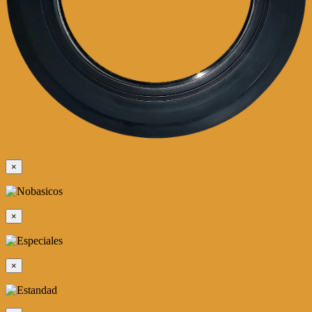
×
×
×