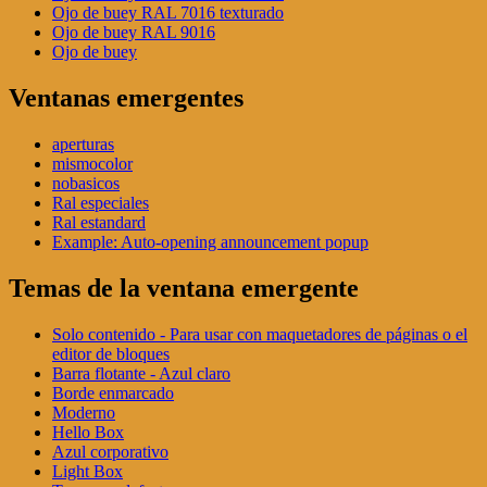
Ojo de buey RAL 7016 texturado
Ojo de buey RAL 9016
Ojo de buey
Ventanas emergentes
aperturas
mismocolor
nobasicos
Ral especiales
Ral estandard
Example: Auto-opening announcement popup
Temas de la ventana emergente
Solo contenido - Para usar con maquetadores de páginas o el
editor de bloques
Barra flotante - Azul claro
Borde enmarcado
Moderno
Hello Box
Azul corporativo
Light Box