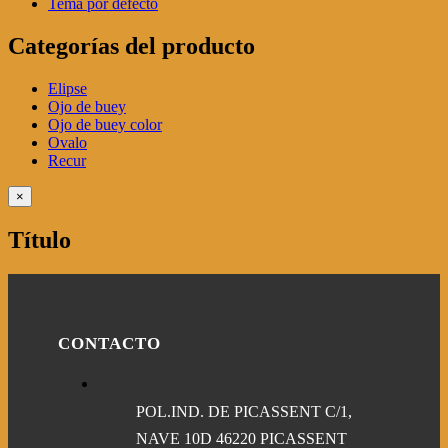
Tema por defecto
Categorías del producto
Elipse
Ojo de buey
Ojo de buey color
Ovalo
Recur
Close
×
product
quick
Título
view
CONTACTO
POL.IND. DE PICASSENT C/1,
NAVE 10D 46220 PICASSENT