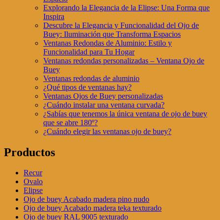
Explorando la Elegancia de la Elipse: Una Forma que
Inspira
Descubre la Elegancia y Funcionalidad del Ojo de
Buey: Iluminación que Transforma Espacios
Ventanas Redondas de Aluminio: Estilo y
Funcionalidad para Tu Hogar
Ventanas redondas personalizadas – Ventana Ojo de
Buey
Ventanas redondas de aluminio
¿Qué tipos de ventanas hay?
Ventanas Ojos de Buey personalizadas
¿Cuándo instalar una ventana curvada?
¿Sabías que tenemos la única ventana de ojo de buey
que se abre 180º?
¿Cuándo elegir las ventanas ojo de buey?
Productos
Recur
Ovalo
Elipse
Ojo de buey Acabado madera pino nudo
Ojo de buey Acabado madera teka texturado
Ojo de buey RAL 9005 texturado