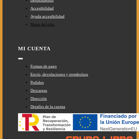
Desistimiento
Accesibilidad
Ayuda accesibilidad
Mapa del sitio
MI CUENTA
Toggle
Navigation
Formas de pago
Envío, devoluciones y reembolsos
Pedidos
Descargas
Dirección
Detalles de la cuenta