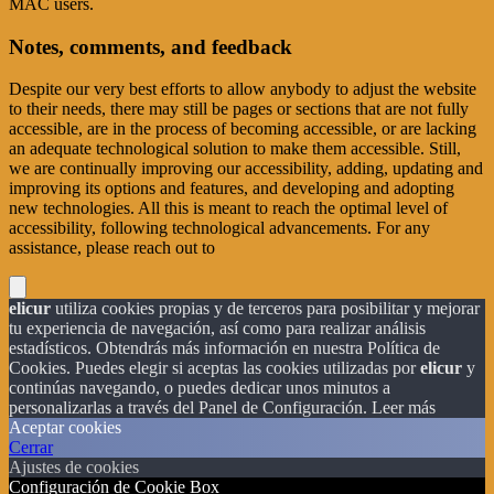
MAC users.
Notes, comments, and feedback
Despite our very best efforts to allow anybody to adjust the website
to their needs, there may still be pages or sections that are not fully
accessible, are in the process of becoming accessible, or are lacking
an adequate technological solution to make them accessible. Still,
we are continually improving our accessibility, adding, updating and
improving its options and features, and developing and adopting
new technologies. All this is meant to reach the optimal level of
accessibility, following technological advancements. For any
assistance, please reach out to
elicur
utiliza cookies propias y de terceros para posibilitar y mejorar
tu experiencia de navegación, así como para realizar análisis
estadísticos. Obtendrás más información en nuestra Política de
Cookies. Puedes elegir si aceptas las cookies utilizadas por
elicur
y
continúas navegando, o puedes dedicar unos minutos a
personalizarlas a través del
Panel de Configuración.
Leer más
Aceptar cookies
Cerrar
Ajustes de cookies
Configuración de Cookie Box