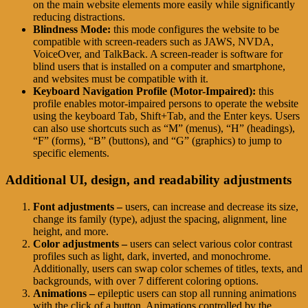
on the main website elements more easily while significantly
reducing distractions.
Blindness Mode:
this mode configures the website to be
compatible with screen-readers such as JAWS, NVDA,
VoiceOver, and TalkBack. A screen-reader is software for
blind users that is installed on a computer and smartphone,
and websites must be compatible with it.
Keyboard Navigation Profile (Motor-Impaired):
this
profile enables motor-impaired persons to operate the website
using the keyboard Tab, Shift+Tab, and the Enter keys. Users
can also use shortcuts such as “M” (menus), “H” (headings),
“F” (forms), “B” (buttons), and “G” (graphics) to jump to
specific elements.
Additional UI, design, and readability adjustments
Font adjustments –
users, can increase and decrease its size,
change its family (type), adjust the spacing, alignment, line
height, and more.
Color adjustments –
users can select various color contrast
profiles such as light, dark, inverted, and monochrome.
Additionally, users can swap color schemes of titles, texts, and
backgrounds, with over 7 different coloring options.
Animations –
epileptic users can stop all running animations
with the click of a button. Animations controlled by the