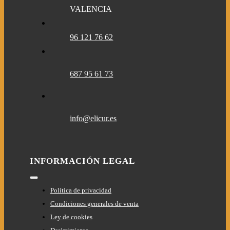
VALENCIA
96 121 76 62
687 95 61 73
info@elicur.es
INFORMACIÓN LEGAL
Toggle
Navigation
Política de privacidad
Condiciones generales de venta
Ley de cookies