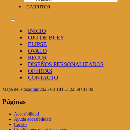
CARRITO
0
Toggle
Navigation
INICIO
OJO DE BUEY
ELIPSE
OVALO
RECUR
DISEÑOS PERSONALIZADOS
OFERTAS
CONTACTO
Mapa del sitio
admin
2025-03-18T13:22:58+01:00
Páginas
Accesibilidad
Ayuda accesibilidad
Carrito
Condiciones generales de venta