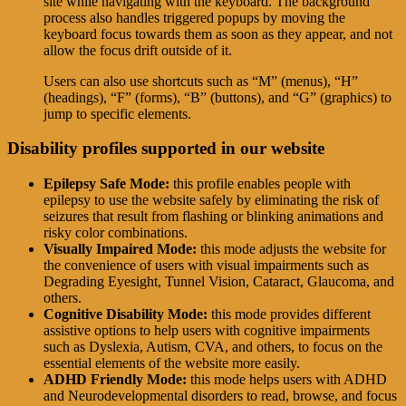
site while navigating with the keyboard. The background
process also handles triggered popups by moving the
keyboard focus towards them as soon as they appear, and not
allow the focus drift outside of it.
Users can also use shortcuts such as “M” (menus), “H”
(headings), “F” (forms), “B” (buttons), and “G” (graphics) to
jump to specific elements.
Disability profiles supported in our website
Epilepsy Safe Mode:
this profile enables people with
epilepsy to use the website safely by eliminating the risk of
seizures that result from flashing or blinking animations and
risky color combinations.
Visually Impaired Mode:
this mode adjusts the website for
the convenience of users with visual impairments such as
Degrading Eyesight, Tunnel Vision, Cataract, Glaucoma, and
others.
Cognitive Disability Mode:
this mode provides different
assistive options to help users with cognitive impairments
such as Dyslexia, Autism, CVA, and others, to focus on the
essential elements of the website more easily.
ADHD Friendly Mode:
this mode helps users with ADHD
and Neurodevelopmental disorders to read, browse, and focus