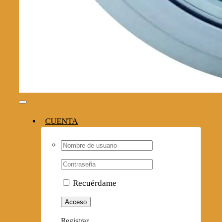
Toggle
Navigation
CUENTA
Username:
Contraseña
Recuérdame
Registrar