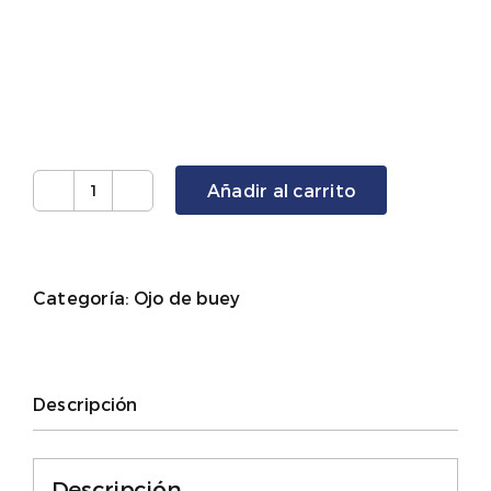
Añadir al carrito
Ojo
de
buey
cantidad
Categoría:
Ojo de buey
Descripción
Descripción