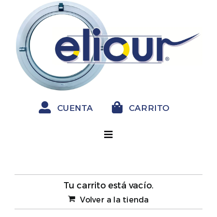
Saltar
al
contenido
CUENTA
CARRITO
Toggle
Navigation
INICIO
Tu carrito está vacío.
OJO DE BUEY
Volver a la tienda