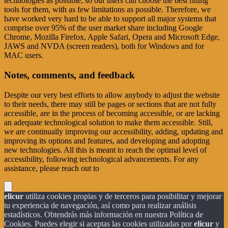
technologies as possible, so our users can choose the best fitting
tools for them, with as few limitations as possible. Therefore, we
have worked very hard to be able to support all major systems that
comprise over 95% of the user market share including Google
Chrome, Mozilla Firefox, Apple Safari, Opera and Microsoft Edge,
JAWS and NVDA (screen readers), both for Windows and for
MAC users.
Notes, comments, and feedback
Despite our very best efforts to allow anybody to adjust the website
to their needs, there may still be pages or sections that are not fully
accessible, are in the process of becoming accessible, or are lacking
an adequate technological solution to make them accessible. Still,
we are continually improving our accessibility, adding, updating and
improving its options and features, and developing and adopting
new technologies. All this is meant to reach the optimal level of
accessibility, following technological advancements. For any
assistance, please reach out to
elicur
utiliza cookies propias y de terceros para posibilitar y mejorar
tu experiencia de navegación, así como para realizar análisis
estadísticos. Obtendrás más información en nuestra Política de
Cookies. Puedes elegir si aceptas las cookies utilizadas por
elicur
y