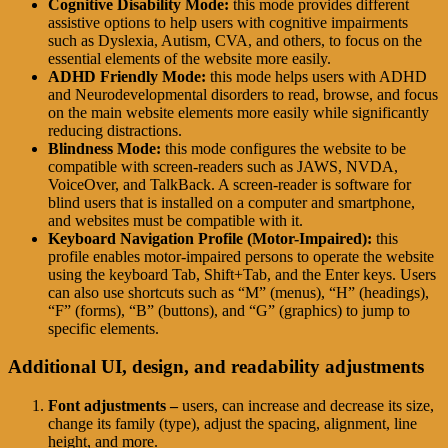
Cognitive Disability Mode:
this mode provides different
assistive options to help users with cognitive impairments
such as Dyslexia, Autism, CVA, and others, to focus on the
essential elements of the website more easily.
ADHD Friendly Mode:
this mode helps users with ADHD
and Neurodevelopmental disorders to read, browse, and focus
on the main website elements more easily while significantly
reducing distractions.
Blindness Mode:
this mode configures the website to be
compatible with screen-readers such as JAWS, NVDA,
VoiceOver, and TalkBack. A screen-reader is software for
blind users that is installed on a computer and smartphone,
and websites must be compatible with it.
Keyboard Navigation Profile (Motor-Impaired):
this
profile enables motor-impaired persons to operate the website
using the keyboard Tab, Shift+Tab, and the Enter keys. Users
can also use shortcuts such as “M” (menus), “H” (headings),
“F” (forms), “B” (buttons), and “G” (graphics) to jump to
specific elements.
Additional UI, design, and readability adjustments
Font adjustments –
users, can increase and decrease its size,
change its family (type), adjust the spacing, alignment, line
height, and more.