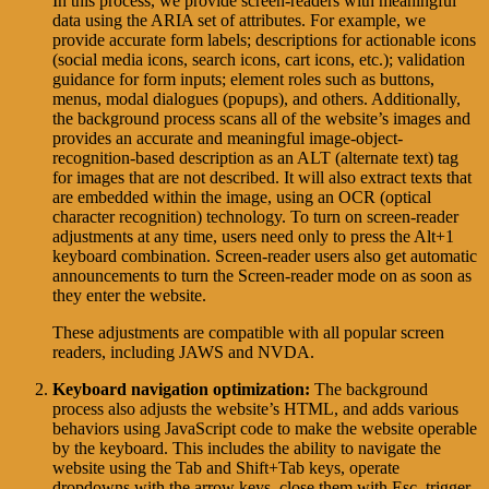
In this process, we provide screen-readers with meaningful
data using the ARIA set of attributes. For example, we
provide accurate form labels; descriptions for actionable icons
(social media icons, search icons, cart icons, etc.); validation
guidance for form inputs; element roles such as buttons,
menus, modal dialogues (popups), and others. Additionally,
the background process scans all of the website’s images and
provides an accurate and meaningful image-object-
recognition-based description as an ALT (alternate text) tag
for images that are not described. It will also extract texts that
are embedded within the image, using an OCR (optical
character recognition) technology. To turn on screen-reader
adjustments at any time, users need only to press the Alt+1
keyboard combination. Screen-reader users also get automatic
announcements to turn the Screen-reader mode on as soon as
they enter the website.
These adjustments are compatible with all popular screen
readers, including JAWS and NVDA.
Keyboard navigation optimization:
The background
process also adjusts the website’s HTML, and adds various
behaviors using JavaScript code to make the website operable
by the keyboard. This includes the ability to navigate the
website using the Tab and Shift+Tab keys, operate
dropdowns with the arrow keys, close them with Esc, trigger