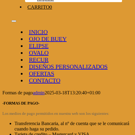
CARRITO
0
Toggle
Navigation
INICIO
OJO DE BUEY
ELIPSE
OVALO
RECUR
DISEÑOS PERSONALIZADOS
OFERTAS
CONTACTO
Formas de pago
admin
2025-03-18T13:20:40+01:00
-FORMAS DE PAGO-
Los medios de pago permitidos en nuestra web son los siguientes:
Transferencia Bancaria, al nº de cuenta que se le comunicará
cuando haga su pedido.
Tarjeta de credito – Mastercard y VISA.