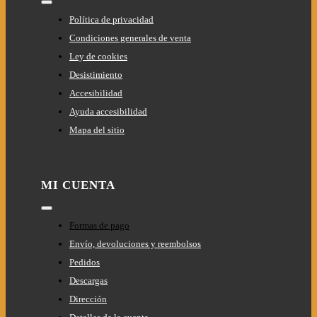
Toggle
Navigation
Política de privacidad
Condiciones generales de venta
Ley de cookies
Desistimiento
Accesibilidad
Ayuda accesibilidad
Mapa del sitio
MI CUENTA
Toggle
Navigation
Formas de pago
Envío, devoluciones y reembolsos
Pedidos
Descargas
Dirección