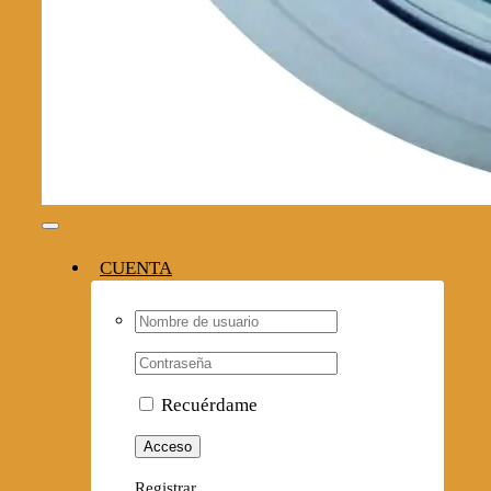
Toggle
Navigation
CUENTA
Username:
Contraseña
Recuérdame
Registrar