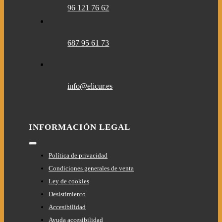
96 121 76 62
687 95 61 73
info@elicur.es
INFORMACIÓN LEGAL
Toggle
Navigation
Política de privacidad
Condiciones generales de venta
Ley de cookies
Desistimiento
Accesibilidad
Ayuda accesibilidad