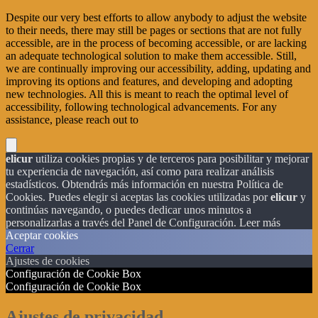
Despite our very best efforts to allow anybody to adjust the website
to their needs, there may still be pages or sections that are not fully
accessible, are in the process of becoming accessible, or are lacking
an adequate technological solution to make them accessible. Still,
we are continually improving our accessibility, adding, updating and
improving its options and features, and developing and adopting
new technologies. All this is meant to reach the optimal level of
accessibility, following technological advancements. For any
assistance, please reach out to
elicur
utiliza cookies propias y de terceros para posibilitar y mejorar
tu experiencia de navegación, así como para realizar análisis
estadísticos. Obtendrás más información en nuestra Política de
Cookies. Puedes elegir si aceptas las cookies utilizadas por
elicur
y
continúas navegando, o puedes dedicar unos minutos a
personalizarlas a través del
Panel de Configuración.
Leer más
Aceptar cookies
Cerrar
Ajustes de cookies
Configuración de Cookie Box
Configuración de Cookie Box
Ajustes de privacidad