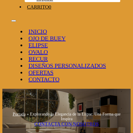
CARRITO
0
Toggle
Navigation
INICIO
OJO DE BUEY
ELIPSE
OVALO
RECUR
DISEÑOS PERSONALIZADOS
OFERTAS
CONTACTO
Portada
»
Explorando la Elegancia de la Elipse: Una Forma que
Inspira
CONTACTA CON NOSOTROS