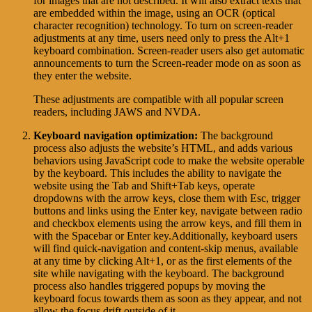
for images that are not described. It will also extract texts that
are embedded within the image, using an OCR (optical
character recognition) technology. To turn on screen-reader
adjustments at any time, users need only to press the Alt+1
keyboard combination. Screen-reader users also get automatic
announcements to turn the Screen-reader mode on as soon as
they enter the website.
These adjustments are compatible with all popular screen
readers, including JAWS and NVDA.
Keyboard navigation optimization:
The background
process also adjusts the website’s HTML, and adds various
behaviors using JavaScript code to make the website operable
by the keyboard. This includes the ability to navigate the
website using the Tab and Shift+Tab keys, operate
dropdowns with the arrow keys, close them with Esc, trigger
buttons and links using the Enter key, navigate between radio
and checkbox elements using the arrow keys, and fill them in
with the Spacebar or Enter key.Additionally, keyboard users
will find quick-navigation and content-skip menus, available
at any time by clicking Alt+1, or as the first elements of the
site while navigating with the keyboard. The background
process also handles triggered popups by moving the
keyboard focus towards them as soon as they appear, and not
allow the focus drift outside of it.