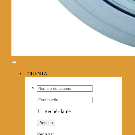
Toggle
Navigation
CUENTA
Username:
Contraseña
Recuérdame
Registrar