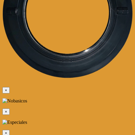
×
×
×