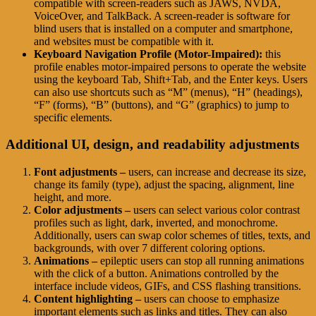
compatible with screen-readers such as JAWS, NVDA,
VoiceOver, and TalkBack. A screen-reader is software for
blind users that is installed on a computer and smartphone,
and websites must be compatible with it.
Keyboard Navigation Profile (Motor-Impaired):
this
profile enables motor-impaired persons to operate the website
using the keyboard Tab, Shift+Tab, and the Enter keys. Users
can also use shortcuts such as “M” (menus), “H” (headings),
“F” (forms), “B” (buttons), and “G” (graphics) to jump to
specific elements.
Additional UI, design, and readability adjustments
Font adjustments –
users, can increase and decrease its size,
change its family (type), adjust the spacing, alignment, line
height, and more.
Color adjustments –
users can select various color contrast
profiles such as light, dark, inverted, and monochrome.
Additionally, users can swap color schemes of titles, texts, and
backgrounds, with over 7 different coloring options.
Animations –
epileptic users can stop all running animations
with the click of a button. Animations controlled by the
interface include videos, GIFs, and CSS flashing transitions.
Content highlighting –
users can choose to emphasize
important elements such as links and titles. They can also