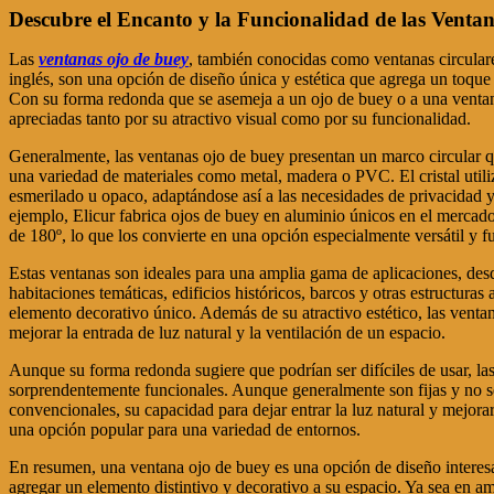
Descubre el Encanto y la Funcionalidad de las Ventan
Las
ventanas ojo de buey
, también conocidas como ventanas circular
inglés, son una opción de diseño única y estética que agrega un toque 
Con su forma redonda que se asemeja a un ojo de buey o a una ventan
apreciadas tanto por su atractivo visual como por su funcionalidad.
Generalmente, las ventanas ojo de buey presentan un marco circular q
una variedad de materiales como metal, madera o PVC. El cristal utili
esmerilado u opaco, adaptándose así a las necesidades de privacidad y
ejemplo, Elicur fabrica ojos de buey en aluminio únicos en el mercad
de 180º, lo que los convierte en una opción especialmente versátil y f
Estas ventanas son ideales para una amplia gama de aplicaciones, des
habitaciones temáticas, edificios históricos, barcos y otras estructura
elemento decorativo único. Además de su atractivo estético, las vent
mejorar la entrada de luz natural y la ventilación de un espacio.
Aunque su forma redonda sugiere que podrían ser difíciles de usar, la
sorprendentemente funcionales. Aunque generalmente son fijas y no s
convencionales, su capacidad para dejar entrar la luz natural y mejorar
una opción popular para una variedad de entornos.
En resumen, una ventana ojo de buey es una opción de diseño interes
agregar un elemento distintivo y decorativo a su espacio. Ya sea en am