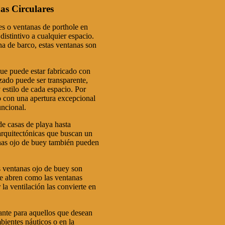
as Circulares
es o ventanas de porthole en
distintivo a cualquier espacio.
a de barco, estas ventanas son
ue puede estar fabricado con
zado puede ser transparente,
 estilo de cada espacio. Por
o con una apertura excepcional
uncional.
de casas de playa hasta
s arquitectónicas que buscan un
anas ojo de buey también pueden
s ventanas ojo de buey son
e abren como las ventanas
 la ventilación las convierte en
ante para aquellos que desean
bientes náuticos o en la