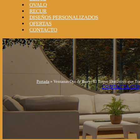
OVALO
RECUR
DISEÑOS PERSONALIZADOS
OFERTAS
CONTACTO
Portada
»
Ventanas Ojo de Buey: El Toque Distintivo que Tr
CONTACTA CO