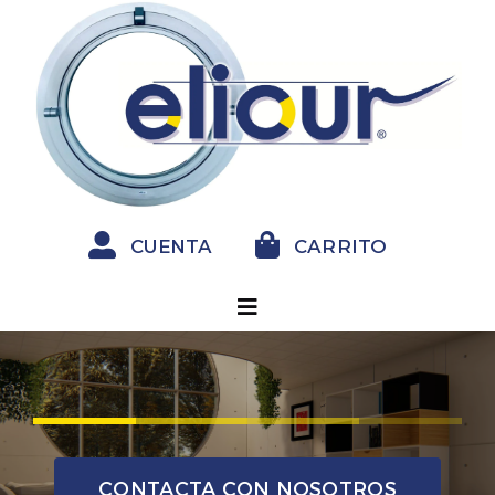
Saltar
al
contenido
CUENTA
CARRITO
Toggle
Navigation
INICIO
OJO DE BUEY
CONTACTA CON NOSOTROS