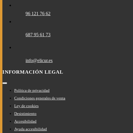
96 121 76 62
687 95 61 73
info@elicur.es
INFORMACIÓN LEGAL
Toggle
Navigation
Política de privacidad
Condiciones generales de venta
Ley de cookies
Desistimiento
Accesibilidad
Ayuda accesibilidad