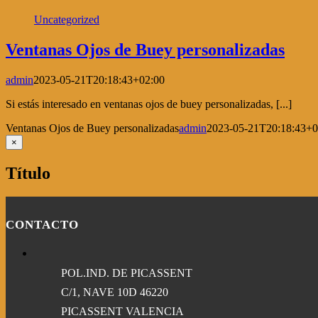
Uncategorized
Ventanas Ojos de Buey personalizadas
admin
2023-05-21T20:18:43+02:00
Si estás interesado en ventanas ojos de buey personalizadas, [...]
Ventanas Ojos de Buey personalizadas
admin
2023-05-21T20:18:43+0
Close
×
product
quick
Título
view
CONTACTO
POL.IND. DE PICASSENT
C/1, NAVE 10D 46220
PICASSENT VALENCIA