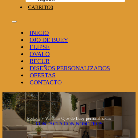
CARRITO
0
Toggle
Navigation
INICIO
OJO DE BUEY
ELIPSE
OVALO
RECUR
DISEÑOS PERSONALIZADOS
OFERTAS
CONTACTO
Portada
»
Ventanas Ojos de Buey personalizadas
CONTACTA CON NOSOTROS