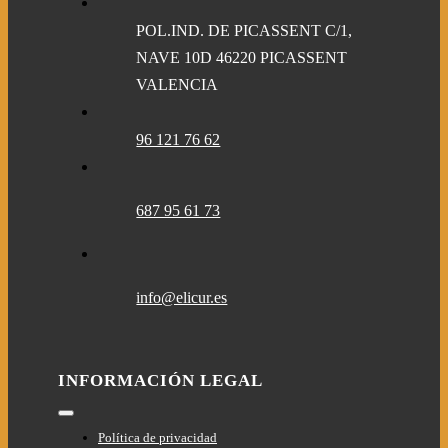
POL.IND. DE PICASSENT C/1,
NAVE 10D 46220 PICASSENT
VALENCIA
96 121 76 62
687 95 61 73
info@elicur.es
INFORMACIÓN LEGAL
Toggle
Navigation
Política de privacidad