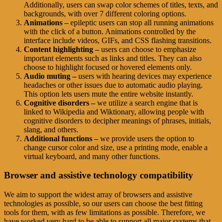
Additionally, users can swap color schemes of titles, texts, and
backgrounds, with over 7 different coloring options.
Animations –
epileptic users can stop all running animations
with the click of a button. Animations controlled by the
interface include videos, GIFs, and CSS flashing transitions.
Content highlighting –
users can choose to emphasize
important elements such as links and titles. They can also
choose to highlight focused or hovered elements only.
Audio muting –
users with hearing devices may experience
headaches or other issues due to automatic audio playing.
This option lets users mute the entire website instantly.
Cognitive disorders –
we utilize a search engine that is
linked to Wikipedia and Wiktionary, allowing people with
cognitive disorders to decipher meanings of phrases, initials,
slang, and others.
Additional functions –
we provide users the option to
change cursor color and size, use a printing mode, enable a
virtual keyboard, and many other functions.
Browser and assistive technology compatibility
We aim to support the widest array of browsers and assistive
technologies as possible, so our users can choose the best fitting
tools for them, with as few limitations as possible. Therefore, we
have worked very hard to be able to support all major systems that