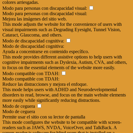
colores arriesgadas.
Modo para personas con discapacidad visual:
Modo para personas con discapacidad visual:
Mejora las imágenes del sitio web.
This mode adjusts the website for the convenience of users with
visual impairments such as Degrading Eyesight, Tunnel Vision,
Cataract, Glaucoma, and others.
Modo de discapacidad cognitiva:
Modo de discapacidad cognitiva:
Ayuda a concentrarse en contenido específico.
This mode provides different assistive options to help users with
cognitive impairments such as Dyslexia, Autism, CVA, and others,
to focus on the essential elements of the website more easily.
Modo compatible con TDAH:
Modo compatible con TDAH:
Reduce las distracciones y mejora el enfoque.
This mode helps users with ADHD and Neurodevelopmental
disorders to read, browse, and focus on the main website elements
more easily while significantly reducing distractions.
Modo de ceguera
Modo de ceguera
Permite usar el sitio con su lector de pantalla
This mode configures the website to be compatible with screen-
readers such as JAWS, NVDA, VoiceOver, and TalkBack. A
screen-reader is software for blind users that is installed on a