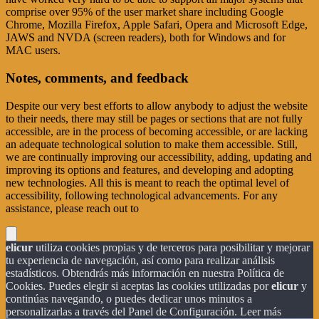
comprise over 95% of the user market share including Google
Chrome, Mozilla Firefox, Apple Safari, Opera and Microsoft Edge,
JAWS and NVDA (screen readers), both for Windows and for
MAC users.
Notes, comments, and feedback
Despite our very best efforts to allow anybody to adjust the website
to their needs, there may still be pages or sections that are not fully
accessible, are in the process of becoming accessible, or are lacking
an adequate technological solution to make them accessible. Still,
we are continually improving our accessibility, adding, updating and
improving its options and features, and developing and adopting
new technologies. All this is meant to reach the optimal level of
accessibility, following technological advancements. For any
assistance, please reach out to
elicur
utiliza cookies propias y de terceros para posibilitar y mejorar
tu experiencia de navegación, así como para realizar análisis
estadísticos. Obtendrás más información en nuestra Política de
Cookies. Puedes elegir si aceptas las cookies utilizadas por
elicur
y
continúas navegando, o puedes dedicar unos minutos a
personalizarlas a través del
Panel de Configuración.
Leer más