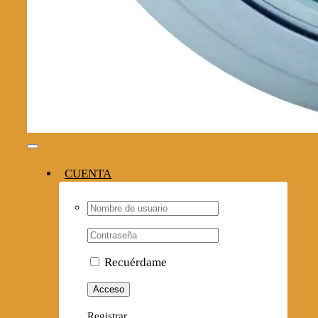
Toggle
Navigation
CUENTA
Username:
Contraseña
Recuérdame
Registrar