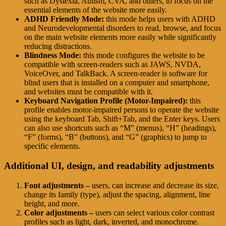
such as Dyslexia, Autism, CVA, and others, to focus on the
essential elements of the website more easily.
ADHD Friendly Mode:
this mode helps users with ADHD
and Neurodevelopmental disorders to read, browse, and focus
on the main website elements more easily while significantly
reducing distractions.
Blindness Mode:
this mode configures the website to be
compatible with screen-readers such as JAWS, NVDA,
VoiceOver, and TalkBack. A screen-reader is software for
blind users that is installed on a computer and smartphone,
and websites must be compatible with it.
Keyboard Navigation Profile (Motor-Impaired):
this
profile enables motor-impaired persons to operate the website
using the keyboard Tab, Shift+Tab, and the Enter keys. Users
can also use shortcuts such as “M” (menus), “H” (headings),
“F” (forms), “B” (buttons), and “G” (graphics) to jump to
specific elements.
Additional UI, design, and readability adjustments
Font adjustments –
users, can increase and decrease its size,
change its family (type), adjust the spacing, alignment, line
height, and more.
Color adjustments –
users can select various color contrast
profiles such as light, dark, inverted, and monochrome.